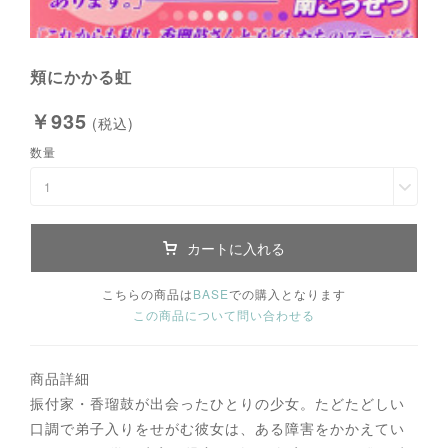
頬にかかる虹
￥935
(税込)
数量
1
カートに入れる
こちらの商品は
BASE
での購入となります
この商品について問い合わせる
商品詳細
振付家・香瑠鼓が出会ったひとりの少女。たどたどしい
口調で弟子入りをせがむ彼女は、ある障害をかかえてい