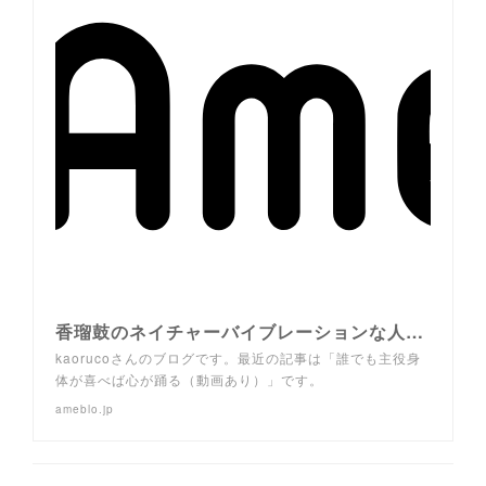
香瑠鼓のネイチャーバイブレーションな人々 ～夢と勇気と、ほんの少しの奇跡～
kaorucoさんのブログです。最近の記事は「誰でも主役身
体が喜べば心が踊る（動画あり）」です。
ameblo.jp