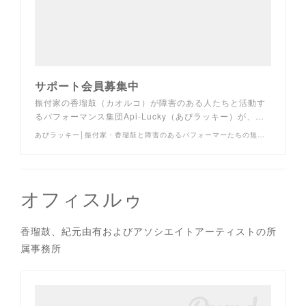
サポート会員募集中
振付家の香瑠鼓（カオルコ）が障害のある人たちと活動す
るパフォーマンス集団Api-Lucky（あぴラッキー）が、…
あぴラッキー│振付家・香瑠鼓と障害のあるパフォーマーたちの無限の表現世界へ
オフィスルゥ
香瑠鼓、紀元由有およびアソシエイトアーティストの所
属事務所