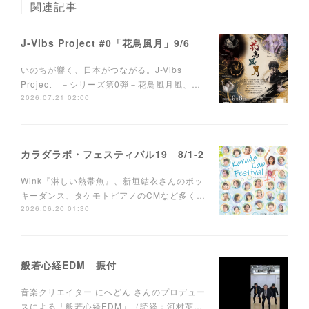
関連記事
J-Vibs Project #0「花鳥風月」9/6
いのちが響く、日本がつながる。J-Vibs
Project －シリーズ第0弾－花鳥風月風、…
2026.07.21 02:00
カラダラボ・フェスティバル19 8/1-2
Wink『淋しい熱帯魚』、新垣結衣さんのポッ
キーダンス、タケモトピアノのCMなど多く…
2026.06.20 01:30
般若心経EDM 振付
音楽クリエイター にへどん さんのプロデュー
スによる「般若心経EDM」（読経：河村英…